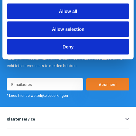
Allow all
info@gearpoint.nl
Allow selection
Deny
Meld je nu aan voor onze nieuwsbrief. We sturen deze alleen als we
echt iets interessants te melden hebben.
Abonneer
* Lees hier de wettelijke beperkingen
Klantenservice