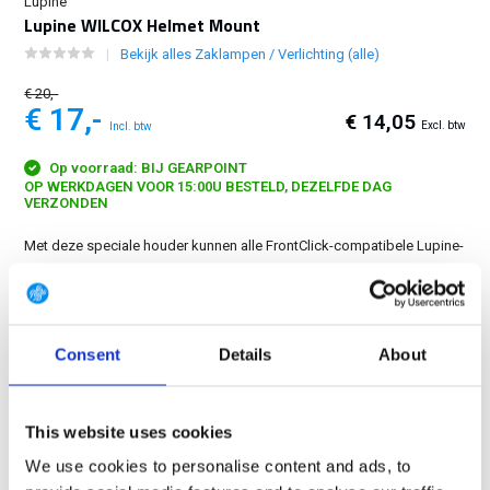
Lupine
Lupine WILCOX Helmet Mount
Bekijk alles Zaklampen / Verlichting (alle)
€ 20,-
€ 17,-
€ 14,05
Excl. btw
Incl. btw
Op voorraad: BIJ GEARPOINT
OP WERKDAGEN VOOR 15:00U BESTELD, DEZELFDE DAG
VERZONDEN
Met deze speciale houder kunnen alle FrontClick-compatibele Lupine-
lampen in een wilcox-systeem worden gemonteerd. Gemaakt van
glasvezelversterkt polyamide....
Toon meer
Consent
Details
About
GRATIS LEVERING VANAF € 100
14 DAGEN RETOURTERMIJN
350m2 FYSIEKE WINKEL
This website uses cookies
24/7 ONLINE WINKELEN
We use cookies to personalise content and ads, to