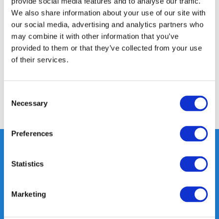
provide social media features and to analyse our traffic.
We also share information about your use of our site with
Productomschrijving
our social media, advertising and analytics partners who
may combine it with other information that you’ve
provided to them or that they’ve collected from your use
Specificaties
of their services.
Reviews
Consent
Necessary
Selection
Delen
Preferences
Statistics
Heeft u vragen, neem gerust
contact met ons op.
Marketing
Out of the box met klanten meedenken
is onze kracht.