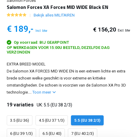
Salomon Forces
Salomon Forces XA Forces MID WIDE Black EN
Bekijk alles MILITAIREN
€ 189,-
€ 156,20
Excl. btw
Incl. btw
Op voorraad: BIJ GEARPOINT
OP WERKDAGEN VOOR 15:00U BESTELD, DEZELFDE DAG
VERZONDEN
EXTRA BREED MODEL
De Salomon XA FORCES MID WIDE EN is een extreem lichte en extra
brede schoen welke geschikt is voor extreme en kritieke
omstandigheden. De schoen is voorzien van de Salomon XA Pro 3D
technologie....
Toon meer
19 variaties
UK: 5.5 (EU 38 2/3)
3.5 (EU 36)
4.5 (EU 37 1/3)
5.5 (EU 38 2/3)
6 (EU 39 1/3)
6.5 (EU 40)
7 (EU 40 2/3)