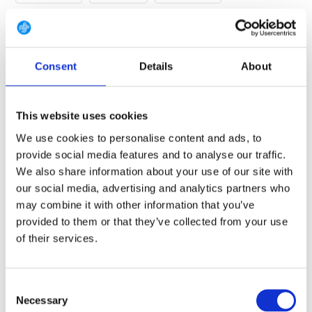
7.5 (EU 41 1/3)
8 (EU 42)
8.5 (EU 42 2/3)
9 (EU 43 1/3)
9.5 (EU 44)
10 (EU 44 2/3)
Consent
Details
About
10.5 (EU 45 1/3)
11 (EU 46)
11.5 (EU 46 2/3)
12 (EU 47 1/3)
12.5 (EU 48)
13.5 (EU 49 1/3)
This website uses cookies
We use cookies to personalise content and ads, to
14.5 (EU 50 2/3)
provide social media features and to analyse our traffic.
We also share information about your use of our site with
our social media, advertising and analytics partners who
GRATIS LEVERING VANAF € 100
may combine it with other information that you’ve
provided to them or that they’ve collected from your use
14 DAGEN RETOURTERMIJN
of their services.
350m2 FYSIEKE WINKEL
24/7 ONLINE WINKELEN
Consent
Necessary
Selection