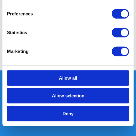
Productomschrijving
Preferences
Specificaties
Statistics
Reviews
Marketing
Delen
Allow all
Allow selection
Heeft u vragen, neem gerust
contact met ons op.
Deny
Out of the box met klanten meedenken
is onze kracht.