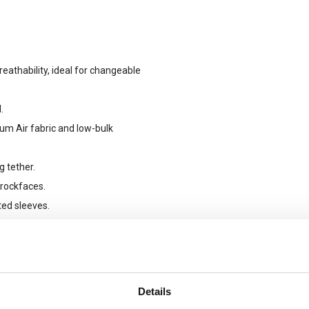
athability, ideal for changeable
.
um Air fabric and low-bulk
 tether.
rockfaces.
ted sleeves.
grated storage pocket which you can
Details