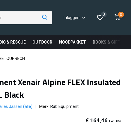
0
0
Inloggen
DIC & RESCUE
OUTDOOR
NOODPAKKET
BOOKS & GIFTS
 RETOURRECHT
ent Xenair Alpine FLEX Insulated
L Black
alles Jassen (alle)
Merk:
Rab Equipment
€ 164,46
Excl. btw