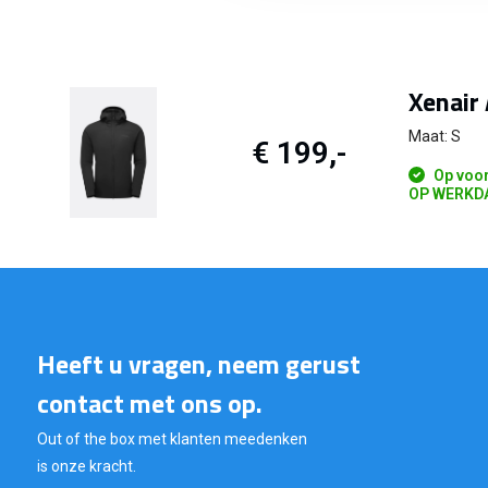
Xenair
Maat: S
€ 199,-
Op voor
OP WERKDA
Heeft u vragen, neem gerust
contact met ons op.
Out of the box met klanten meedenken
is onze kracht.