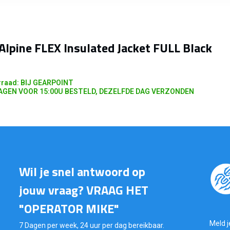
 Alpine FLEX Insulated Jacket FULL Black
raad: BIJ GEARPOINT
GEN VOOR 15:00U BESTELD, DEZELFDE DAG VERZONDEN
Wil je snel antwoord op
jouw vraag? VRAAG HET
"OPERATOR MIKE"
Meld j
7 Dagen per week, 24 uur per dag bereikbaar.