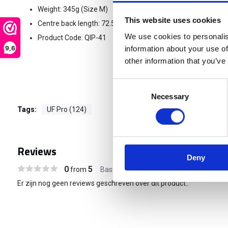
Weight
: 345g (Size M)
This website uses cookies
Centre back length
: 72.5cm (Size: M)
We use cookies to personalis
Product Code
: QIP-41
9,6
information about your use of
other information that you’ve
Consent
Necessary
Selection
Tags:
UF Pro (124)
Reviews
Deny
0
5
from
Based on 0 reviews
Er zijn nog geen reviews geschreven over dit product..