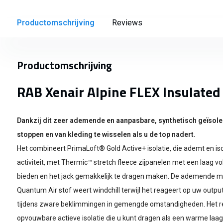
Productomschrijving
Reviews
Productomschrijving
RAB Xenair Alpine FLEX Insulated
Dankzij dit zeer ademende en aanpasbare, synthetisch geïsolee
stoppen en van kleding te wisselen als u de top nadert.
Het combineert PrimaLoft® Gold Active+ isolatie, die ademt en iso
activiteit, met Thermic™ stretch fleece zijpanelen met een laag vo
bieden en het jack gemakkelijk te dragen maken. De ademende 
Quantum Air stof weert windchill terwijl het reageert op uw output
tijdens zware beklimmingen in gemengde omstandigheden. Het resu
opvouwbare actieve isolatie die u kunt dragen als een warme laag