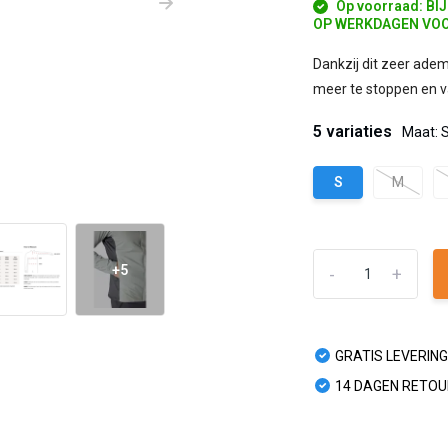
Op voorraad: BI
OP WERKDAGEN VOO
Dankzij dit zeer ade
meer te stoppen en va
5 variaties
Maat: 
S
M
+5
-
+
GRATIS LEVERING
14 DAGEN RETO