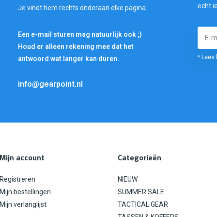
echt i
Je vindt hem rechts onderaan elke pagina.
Een e-mail sturen mag natuurlijk ook ;)
Houd er alleen rekening mee dat het
* Lees 
antwoord wat langer kan duren.
info@gearpoint.nl
Mijn account
Categorieën
Registreren
NIEUW
Mijn bestellingen
SUMMER SALE
Mijn verlanglijst
TACTICAL GEAR