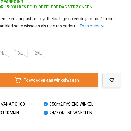
J GEARPOINT
R 15:00U BESTELD, DEZELFDE DAG VERZONDEN
mende en aanpasbare, synthetisch geïsoleerde jack hoeft u niet
n kleding te wisselen als u de top nadert....
Toon meer
S
L
XL
2XL
Toevoegen aan winkelwagen
 VANAF € 100
350m2 FYSIEKE WINKEL
URTERMIJN
24/7 ONLINE WINKELEN