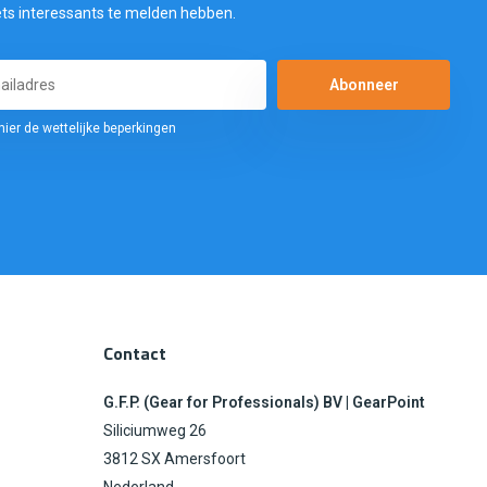
ets interessants te melden hebben.
Abonneer
hier de wettelijke beperkingen
Contact
G.F.P. (Gear for Professionals) BV | GearPoint
Siliciumweg 26
3812 SX Amersfoort