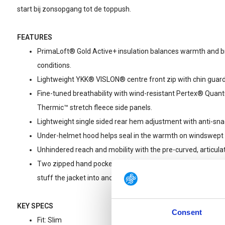
start bij zonsopgang tot de toppush.
FEATURES
PrimaLoft® Gold Active+ insulation balances warmth and bre
conditions.
Lightweight YKK® VISLON® centre front zip with chin guard
Fine-tuned breathability with wind-resistant Pertex® Quant
Thermic™ stretch fleece side panels.
Lightweight single sided rear hem adjustment with anti-snag
Under-helmet hood helps seal in the warmth on windswept 
Unhindered reach and mobility with the pre-curved, articula
Two zipped hand pockets, one of which doubles as an inte
stuff the jacket into and clip to your harness on the climb.
KEY SPECS
Consent
Fit
: Slim