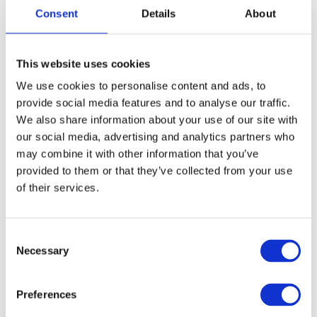
Consent
Details
About
GRATIS LEVERING VANAF € 100
This website uses cookies
14 DAGEN RETOURTERMIJN
We use cookies to personalise content and ads, to
350m2 FYSIEKE WINKEL
provide social media features and to analyse our traffic.
24/7 ONLINE WINKELEN
We also share information about your use of our site with
our social media, advertising and analytics partners who
may combine it with other information that you’ve
Productomschrijving
provided to them or that they’ve collected from your use
of their services.
Specificaties
Consent
Necessary
Selection
Media
Preferences
Reviews