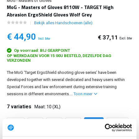
MoG - Masters of Gloves
MoG - Masters of Gloves 8110W - TARGET High
Abrasion ErgoShield Gloves Wolf Grey
Bekijk alles Handschoenen (alle)
€ 44,90
€ 37,11
Excl. btw
Incl. btw
Op voorraad: BIJ GEARPOINT
OP WERKDAGEN VOOR 15:00U BESTELD, DEZELFDE DAG
VERZONDEN
The MoG ‘Target ErgoShield shooting glove series’ have been
developed together with several dedicated and heavy users within
Special Forces and law enforcement during extensive training
sessions in different environments....
Toon meer
7 variaties
Maat: 10 (XL)
6 (XS)
7 (S)
8 (M)
9 (L)
10 (XL)
11 (2XL)
12 (3XL)