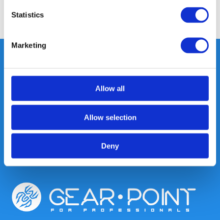
Statistics
Delen
Marketing
Heeft u vragen, neem gerust
Allow all
contact met ons op.
Out of the box met klanten meedenken
Allow selection
is onze kracht.
Deny
info@gearpoint.nl