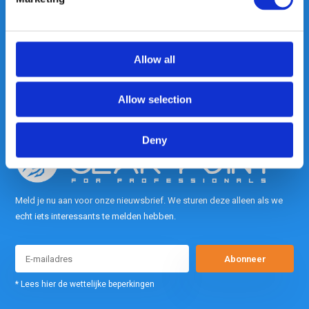
Heeft u vragen, neem gerust
contact met ons op.
Out of the box met klanten meedenken
is onze kracht.
Allow all
info@gearpoint.nl
Allow selection
Deny
Meld je nu aan voor onze nieuwsbrief. We sturen deze alleen als we
echt iets interessants te melden hebben.
Abonneer
* Lees hier de wettelijke beperkingen