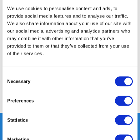
14 DAGEN RETOURTERMIJN
We use cookies to personalise content and ads, to
350m2 FYSIEKE WINKEL
provide social media features and to analyse our traffic.
24/7 ONLINE WINKELEN
We also share information about your use of our site with
our social media, advertising and analytics partners who
may combine it with other information that you’ve
Productomschrijving
provided to them or that they’ve collected from your use
of their services.
Specificaties
Consent
Reviews
Necessary
Selection
Delen
Preferences
Statistics
Marketing