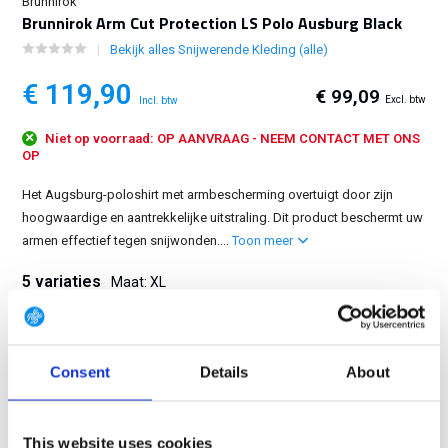
Brunnirok
Brunnirok Arm Cut Protection LS Polo Ausburg Black
Bekijk alles Snijwerende Kleding (alle)
€ 119,90
€ 99,09
Excl. btw
Incl. btw
Niet op voorraad: OP AANVRAAG - NEEM CONTACT MET ONS
OP
Het Augsburg-poloshirt met armbescherming overtuigt door zijn
hoogwaardige en aantrekkelijke uitstraling. Dit product beschermt uw
armen effectief tegen snijwonden....
Toon meer
5 variaties
Maat: XL
M
L
XL
2XL
3XL
Consent
Details
About
GRATIS LEVERING VANAF € 100
This website uses cookies