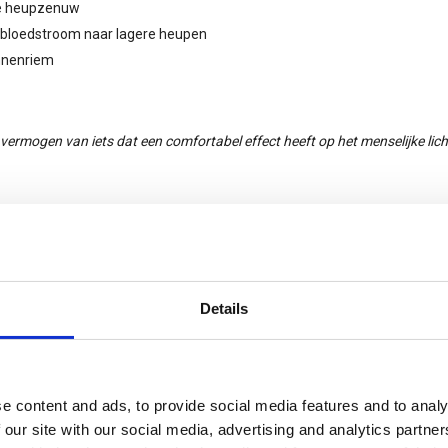
de heupzenuw
e bloedstroom naar lagere heupen
innenriem
vermogen van iets dat een comfortabel effect heeft op het menselijke lic
esse in dit product of wilt u meer weten. Neem dan contact met ons op e
ibuteur van Dragon Skin voor Nederland. Heeft u interesse om wederverk
t
j.denbroeder@gearpoint.nl
.
Details
e content and ads, to provide social media features and to analy
 our site with our social media, advertising and analytics partn