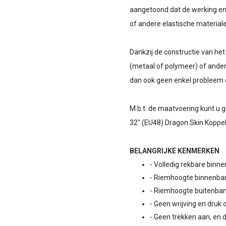
aangetoond dat de werking en 
of andere elastische material
Dankzij de constructie van het
(metaal of polymeer) of ander
dan ook geen enkel probleem en
M.b.t. de maatvoering kunt u
32" (EU48) Dragon Skin Koppel
BELANGRIJKE KENMERKEN
- Volledig rekbare binn
- Riemhoogte binnenban
- Riemhoogte buitenban
- Geen wrijving en druk
- Geen trekken aan, en 