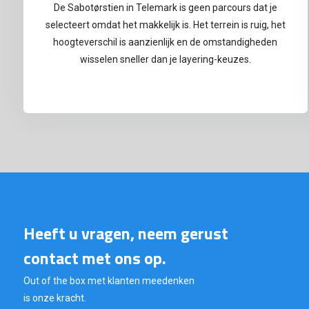
De Sabotørstien in Telemark is geen parcours dat je
selecteert omdat het makkelijk is. Het terrein is ruig, het
hoogteverschil is aanzienlijk en de omstandigheden
wisselen sneller dan je layering-keuzes.
Heeft u vragen, neem gerust
contact met ons op.
Out of the box met klanten meedenken
is onze kracht.