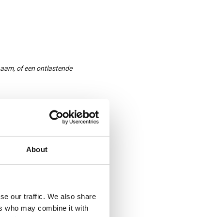
haam, of een ontlastende
n maak een afspraak. Tevens is
oper van deze koppels te
About
se our traffic. We also share
ers who may combine it with