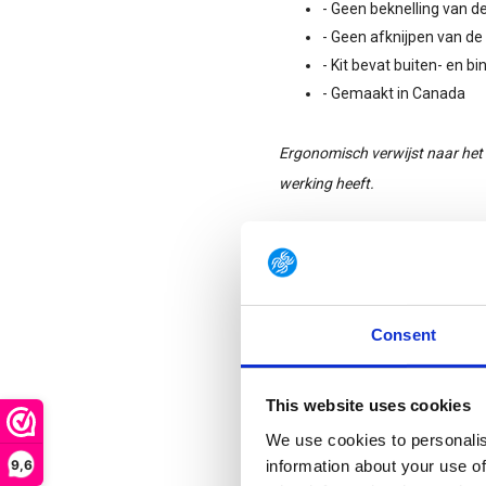
- Geen beknelling van 
- Geen afknijpen van d
- Kit bevat buiten- en b
- Gemaakt in Canada
Ergonomisch verwijst naar het 
werking heeft.
Heeft u als organisatie inter
Gear Point is exclusief distr
worden neem dan contact me
Consent
This website uses cookies
We use cookies to personalis
9,6
information about your use of