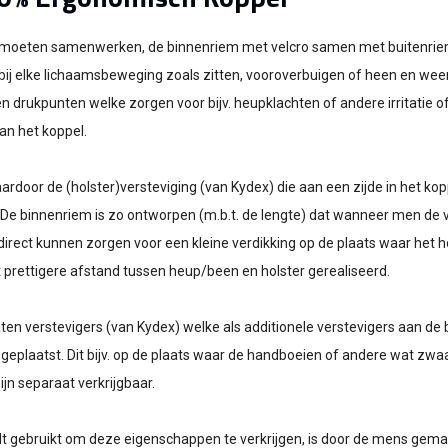
moeten samenwerken, de binnenriem met velcro samen met buitenriem
elke lichaamsbeweging zoals zitten, vooroverbuigen of heen en weer d
n drukpunten welke zorgen voor bijv. heupklachten of andere irritatie o
an het koppel.
rdoor de (holster)versteviging (van Kydex) die aan een zijde in het kopp
De binnenriem is zo ontworpen (m.b.t. de lengte) dat wanneer men de v
 direct kunnen zorgen voor een kleine verdikking op de plaats waar het 
prettigere afstand tussen heup/been en holster gerealiseerd.
en verstevigers (van Kydex) welke als additionele verstevigers aan de bi
eplaatst. Dit bijv. op de plaats waar de handboeien of andere wat zw
jn separaat verkrijgbaar.
dt gebruikt om deze eigenschappen te verkrijgen, is door de mens gem