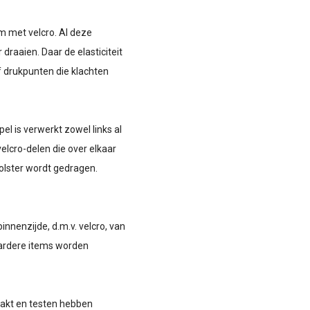
 met velcro. Al deze
raaien. Daar de elasticiteit
f drukpunten die klachten
el is verwerkt zowel links al
elcro-delen die over elkaar
holster wordt gedragen.
nnenzijde, d.m.v. velcro, van
aardere items worden
aakt en testen hebben