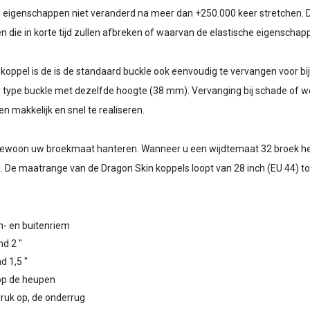
eigenschappen niet veranderd na meer dan +250.000 keer stretchen. Dit 
en die in korte tijd zullen afbreken of waarvan de elastische eigenscha
 koppel is de is de standaard buckle ook eenvoudig te vervangen voor bi
 type buckle met dezelfde hoogte (38 mm). Vervanging bij schade of we
 makkelijk en snel te realiseren.
 gewoon uw broekmaat hanteren. Wanneer u een wijdtemaat 32 broek he
. De maatrange van de Dragon Skin koppels loopt van 28 inch (EU 44) tot
en- en buitenriem
d 2 "
d 1,5 "
 op de heupen
druk op, de onderrug