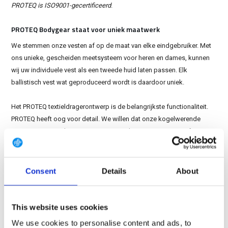
PROTEQ is ISO9001-gecertificeerd
.
PROTEQ Bodygear staat voor uniek maatwerk
We stemmen onze vesten af ​​op de maat van elke eindgebruiker. Met
ons unieke, gescheiden meetsysteem voor heren en dames, kunnen
wij uw individuele vest als een tweede huid laten passen. Elk
ballistisch vest wat geproduceerd wordt is daardoor uniek.
Het PROTEQ textieldragerontwerp is de belangrijkste functionaliteit.
PROTEQ heeft oog voor detail. We willen dat onze kogelwerende
vesten er verzorgd uitzien, maar niet ten koste gaan van comfort en
technische functionaliteiten.
PROTEQ's optimale bescherming en bewegingsvrijheid
Consent
Details
About
Ons beschermingspantser is gemaakt van de meest flexibele high-
end materialen. We staan ​​open voor alle innovaties, zolang
This website uses cookies
ballistische flexibiliteit blijft bestaan. Dragers moeten volledige
bewegingsvrijheid hebben tijdens het uitvoeren van hun taken.
We use cookies to personalise content and ads, to