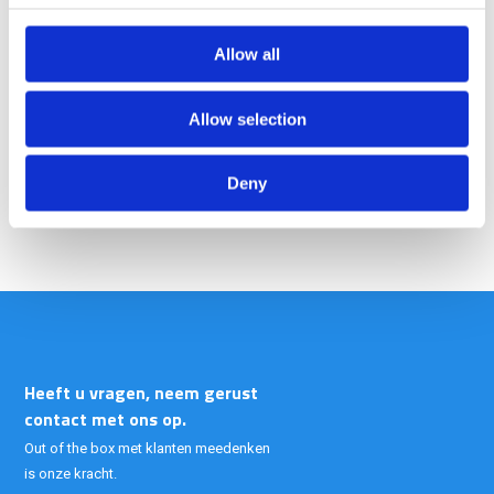
je advies nodig over hoe jij de perfecte tactische uitrusting kunt
samenstellen? Neem dan contact op met ons. Gearpoint.nl is te
Allow all
bereiken via +31 33 7200 99 of stuur een mail naar
info@gearpoint.nl
.
Allow selection
PROTEQ biedt net dat beetje extra zekerheid!
Deny
Heeft u vragen, neem gerust
contact met ons op.
Out of the box met klanten meedenken
is onze kracht.