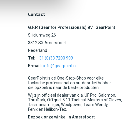
Contact
G.F.P. (Gear for Professionals) BV | GearPoint
Siliciumweg 26
3812 SX Amersfoort
Nederland
Tel:
+31 (0)33 7200 999
E-mail:
info@gearpoint.nl
GearPoint is dé One-Stop-Shop voor elke
tactische professional en outdoor-liefhebber
die opzoek is naar de beste producten.
Wij zijn officieel dealer van o.a. UF Pro, Salomon,
ThruDark, Offgrid, 5.11 Tactical, Masters of Gloves,
Tasmanian Tiger, Woolpower, Team Wendy,
Fenix en Helikon-Tex.
Bezoek onze winkel in Amersfoort