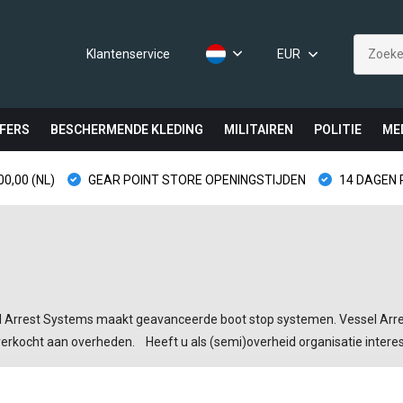
Klantenservice
EUR
FERS
BESCHERMENDE KLEDING
MILITAIREN
POLITIE
ME
0,00 (NL)
GEAR POINT STORE OPENINGSTIJDEN
14 DAGEN
t Systems maakt geavanceerde boot stop systemen. Vessel Arrest Sy
verkocht aan overheden. Heeft u als (semi)overheid organisatie intere