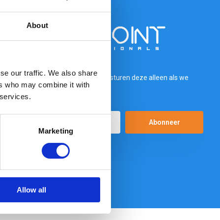
About
se our traffic. We also share
e nu aan voor onze nieuwsbrief. We sturen deze alleen als we
ers who may combine it with
ets interessants te melden hebben.
 services.
Abonneer
Marketing
hier de wettelijke beperkingen
Allow all