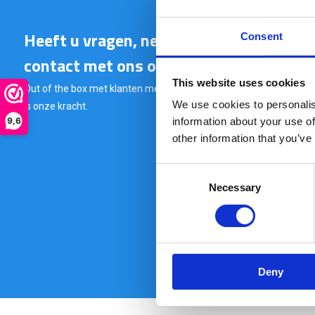
Heeft u vragen, neem gerust
Consent
contact met ons op.
This website uses cookies
Out of the box met klanten meedenken
We use cookies to personalis
is onze kracht.
9,6
information about your use of
other information that you’ve
Consent
Necessary
Selection
Deny