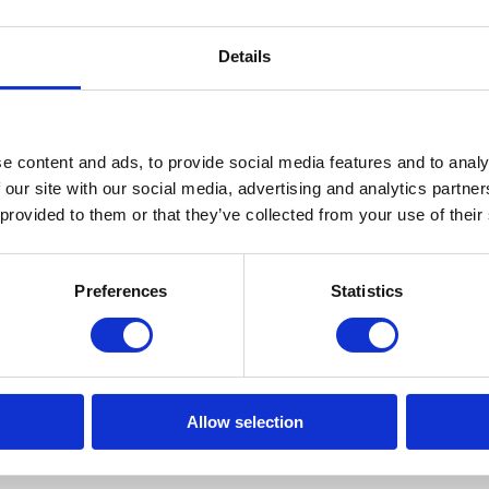
Wil je snel antwoord op
Details
jouw vraag? VRAAG HET
"OPERATOR MIKE"
e content and ads, to provide social media features and to analy
Meld j
7 Dagen per week, 24 uur per dag bereikbaar.
 our site with our social media, advertising and analytics partn
echt i
Je vindt hem rechts onderaan elke pagina.
 provided to them or that they’ve collected from your use of their
Een e-mail sturen mag natuurlijk ook ;)
Preferences
Statistics
Houd er alleen rekening mee dat het
* Lees 
antwoord wat langer kan duren.
info@gearpoint.nl
Allow selection