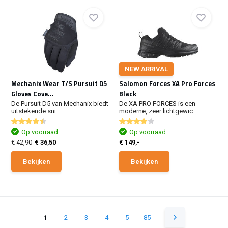
NEW ARRIVAL
Mechanix Wear T/S Pursuit D5
Salomon Forces XA Pro Forces
Gloves Cove...
Black
De Pursuit D5 van Mechanix biedt
De XA PRO FORCES is een
uitstekende sni...
moderne, zeer lichtgewic...
Op voorraad
Op voorraad
€ 42,90
€ 36,50
€ 149,-
Bekijken
Bekijken
1
2
3
4
5
85