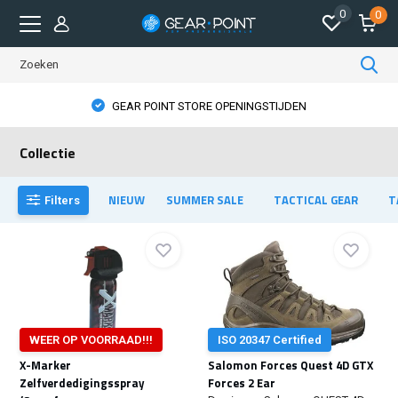
0
0
GEAR POINT STORE OPENINGSTIJDEN
Collectie
NIEUW
SUMMER SALE
TACTICAL GEAR
T
Filters
WEER OP VOORRAAD!!!
ISO 20347 Certified
X-Marker
Salomon Forces Quest 4D GTX
Zelfverdedigingsspray
Forces 2 Ear