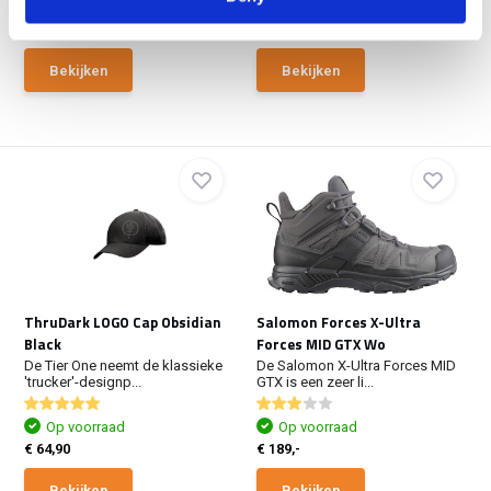
Op voorraad
Op voorraad
€ 189,-
€ 98,90
Bekijken
Bekijken
ThruDark LOGO Cap Obsidian
Salomon Forces X-Ultra
Black
Forces MID GTX Wo
De Tier One neemt de klassieke
De Salomon X-Ultra Forces MID
'trucker'-designp...
GTX is een zeer li...
Op voorraad
Op voorraad
€ 64,90
€ 189,-
Bekijken
Bekijken