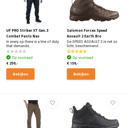
UF PRO Striker XT Gen.3
Salomon Forces Speed
Combat Pants Nav
Assault 2 Earth Bro
In every op there is a line of duty
De SPEED ASSAULT 2 is net zo
that demands...
licht, beschermend ...
Op voorraad
Op voorraad
€ 259,-
€ 159,-
Bekijken
Bekijken