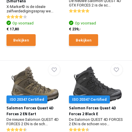
(Smurfens
De nieuwe Salomon QUEST 4D
GTX FORCES 2 is de sc...
X-Marker© is de ideale
zelfverdedigingsspray we...
Op voorraad
Op voorraad
€ 17,80
€ 239,-
Bekijken
Bekijken
ISO 20347 Certified
ISO 20347 Certified
Salomon Forces Quest 4D
Salomon Forces Quest 4D
Forces 2 EN Eart
Forces 2 Black E
De nieuwe Salomon QUEST 4D
De Salomon QUEST 4D FORCES
FORCES 2 EN is de sch...
2 EN is de schoen voo...