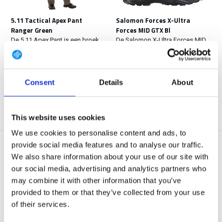
5.11 Tactical Apex Pant
Salomon Forces X-Ultra
Ranger Green
Forces MID GTX Bl
De 5.11 Apex Pant is een broek
De Salomon X-Ultra Forces MID
exclusief van 5.1...
GTX is een zeer li...
Op voorraad
Op voorraad
€ 104,90
€ 189,-
Consent
Details
About
Bekijken
Bekijken
This website uses cookies
We use cookies to personalise content and ads, to
provide social media features and to analyse our traffic.
We also share information about your use of our site with
our social media, advertising and analytics partners who
may combine it with other information that you’ve
provided to them or that they’ve collected from your use
of their services.
Salomon X-Ultra TRACKER GTX
Salomon Forces X-Ultra
Brown Green
Forces MID Black