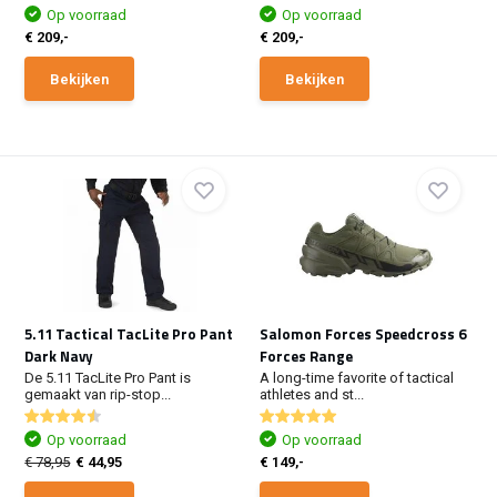
Op voorraad
Op voorraad
€ 209,-
€ 209,-
Bekijken
Bekijken
5.11 Tactical TacLite Pro Pant
Salomon Forces Speedcross 6
Dark Navy
Forces Range
De 5.11 TacLite Pro Pant is
A long-time favorite of tactical
gemaakt van rip-stop...
athletes and st...
Op voorraad
Op voorraad
€ 78,95
€ 44,95
€ 149,-