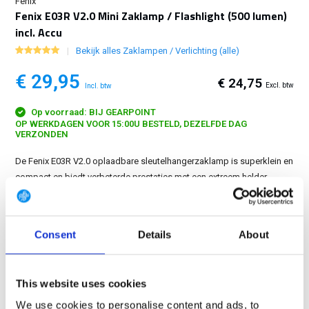
Fenix
Fenix E03R V2.0 Mini Zaklamp / Flashlight (500 lumen)
incl. Accu
Bekijk alles Zaklampen / Verlichting (alle)
€ 29,95
€ 24,75
Excl. btw
Incl. btw
Op voorraad: BIJ GEARPOINT
OP WERKDAGEN VOOR 15:00U BESTELD, DEZELFDE DAG
VERZONDEN
De Fenix ​​E03R V2.0 oplaadbare sleutelhangerzaklamp is superklein en
compact en biedt verbeterde prestaties met een extreem helder
maximum van 500 lumen....
Toon meer
GRATIS LEVERING VANAF € 100
Consent
Details
About
14 DAGEN RETOURTERMIJN
350m2 FYSIEKE WINKEL
This website uses cookies
24/7 ONLINE WINKELEN
We use cookies to personalise content and ads, to