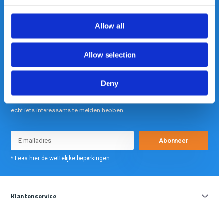
info@gearpoint.nl
Allow all
Allow selection
Deny
Meld je nu aan voor onze nieuwsbrief. We sturen deze alleen als we
echt iets interessants te melden hebben.
Abonneer
* Lees hier de wettelijke beperkingen
Klantenservice