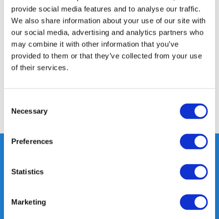
provide social media features and to analyse our traffic.
We also share information about your use of our site with
Productomschrijving
our social media, advertising and analytics partners who
may combine it with other information that you’ve
Specificaties
provided to them or that they’ve collected from your use
of their services.
Reviews
Consent
Necessary
Selection
Delen
Preferences
Statistics
Heeft u vragen, neem gerust
contact met ons op.
Marketing
Out of the box met klanten meedenken
is onze kracht.