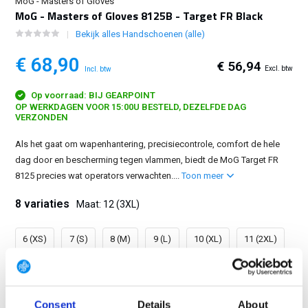
MoG - Masters of Gloves
MoG - Masters of Gloves 8125B - Target FR Black
Bekijk alles Handschoenen (alle)
€ 68,90
€ 56,94
Excl. btw
Incl. btw
Op voorraad: BIJ GEARPOINT
OP WERKDAGEN VOOR 15:00U BESTELD, DEZELFDE DAG
VERZONDEN
Als het gaat om wapenhantering, precisiecontrole, comfort de hele
dag door en bescherming tegen vlammen, biedt de MoG Target FR
8125 precies wat operators verwachten....
Toon meer
8 variaties
Maat: 12 (3XL)
6 (XS)
7 (S)
8 (M)
9 (L)
10 (XL)
11 (2XL)
12 (3XL)
13 (4XL)
Consent
Details
About