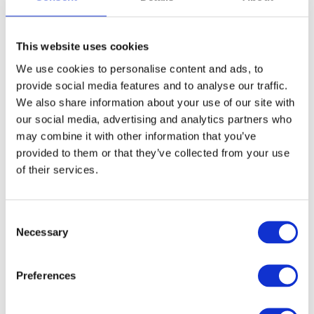
GRATIS LEVERING VANAF € 100
14 DAGEN RETOURTERMIJN
This website uses cookies
350m2 FYSIEKE WINKEL
We use cookies to personalise content and ads, to
24/7 ONLINE WINKELEN
provide social media features and to analyse our traffic.
We also share information about your use of our site with
our social media, advertising and analytics partners who
may combine it with other information that you’ve
Productomschrijving
provided to them or that they’ve collected from your use
of their services.
Specificaties
Consent
Media
Necessary
Selection
Reviews
Preferences
Delen