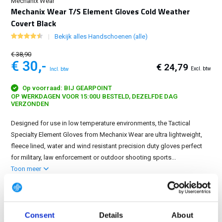
Mechanix Wear
Mechanix Wear T/S Element Gloves Cold Weather
Covert Black
Bekijk alles Handschoenen (alle)
€ 38,90
€ 30,-
€ 24,79
Excl. btw
Incl. btw
Op voorraad: BIJ GEARPOINT
OP WERKDAGEN VOOR 15:00U BESTELD, DEZELFDE DAG
VERZONDEN
Designed for use in low temperature environments, the Tactical
Specialty Element Gloves from Mechanix Wear are ultra lightweight,
fleece lined, water and wind resistant precision duty gloves perfect
for military, law enforcement or outdoor shooting sports...
Toon meer
4 variaties
Maat: XL
S
M
XL
XXL
Consent
Details
About