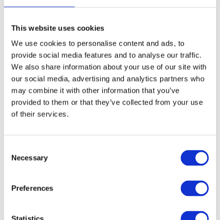
This website uses cookies
GRATIS LEVERING VANAF € 100
We use cookies to personalise content and ads, to
14 DAGEN RETOURTERMIJN
provide social media features and to analyse our traffic.
350m2 FYSIEKE WINKEL
We also share information about your use of our site with
24/7 ONLINE WINKELEN
our social media, advertising and analytics partners who
may combine it with other information that you’ve
provided to them or that they’ve collected from your use
of their services.
Productomschrijving
Specificaties
Consent
Necessary
Selection
Reviews
Preferences
Delen
Statistics