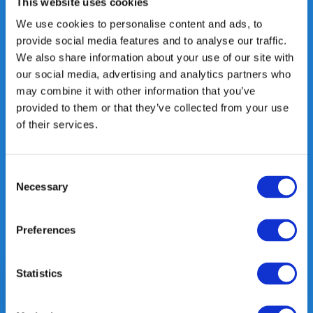
This website uses cookies
Heeft u vragen, neem gerust
We use cookies to personalise content and ads, to
contact met ons op.
provide social media features and to analyse our traffic.
Out of the box met klanten meedenken
We also share information about your use of our site with
is onze kracht.
our social media, advertising and analytics partners who
may combine it with other information that you’ve
info@gearpoint.nl
provided to them or that they’ve collected from your use
of their services.
Consent
Necessary
Selection
Meld je nu aan voor onze nieuwsbrief. We sturen deze alleen als we
Preferences
echt iets interessants te melden hebben.
Statistics
Abonneer
* Lees hier de wettelijke beperkingen