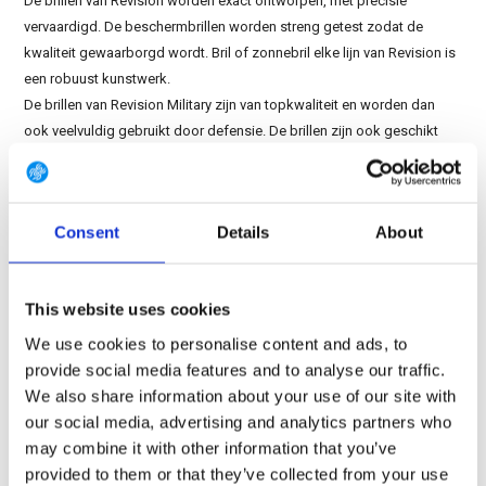
De brillen van Revision worden exact ontworpen, met precisie
vervaardigd. De beschermbrillen worden streng getest zodat de
kwaliteit gewaarborgd wordt. Bril of zonnebril elke lijn van Revision is
een robuust kunstwerk.
De brillen van Revision Military zijn van topkwaliteit en worden dan
ook veelvuldig gebruikt door defensie. De brillen zijn ook geschikt
voor professioneel gebruik. Maar ook bij airsoft en andere
schietsporten beschermen de brillen jouw ogen optimaal. Het
montuur is gemaakt van hoogwaardig kunststof en is vrijwel
Consent
Details
About
onbreekbaar. Zelfs bij het dubbelknakken van het montuur breekt het
montuur niet.
This website uses cookies
Ruim assortiment Revision
We use cookies to personalise content and ads, to
Omdat wij een officieel dealer zijn van Revision Military vind jij bij Gear
provide social media features and to analyse our traffic.
Point een breed assortiment van Revision brillen. Je kunt bij ons
We also share information about your use of our site with
terecht voor nieuwe monturen, lenzen, schoonmaakspullen maar ook
our social media, advertising and analytics partners who
voor complete Revision brillen sets. In deze set vaak een elastische
may combine it with other information that you’ve
hoofdband, schoonmaakdoekje, brillenzakje en opberg-etui. Je vind
provided to them or that they’ve collected from your use
de Revision brillen terug in de categorie
tactical gear
.