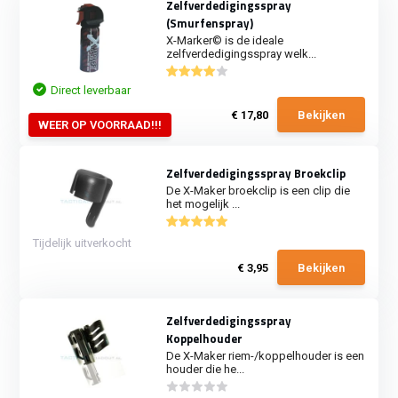
Zelfverdedigingsspray
(Smurfenspray)
X-Marker© is de ideale
zelfverdedigingsspray welk...
Direct leverbaar
€ 17,80
Bekijken
WEER OP VOORRAAD!!!
Zelfverdedigingsspray Broekclip
De X-Maker broekclip is een clip die
het mogelijk ...
Tijdelijk uitverkocht
€ 3,95
Bekijken
Zelfverdedigingsspray
Koppelhouder
De X-Maker riem-/koppelhouder is een
houder die he...