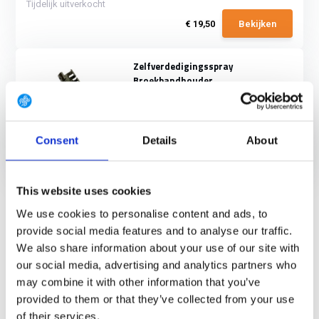
Tijdelijk uitverkocht
€ 19,50
Bekijken
Zelfverdedigingsspray
Broekbandhouder
De X-Maker broekbandhouder is een
houder die het m...
Tijdelijk uitverkocht
Consent
Details
About
€ 19,50
Bekijken
This website uses cookies
X-MARKER
DEALER - GEAR POINT
We use cookies to personalise content and ads, to
provide social media features and to analyse our traffic.
Kent u dat gevoel, dat gevoel van onveiligheid?
We also share information about your use of our site with
Het gevoel dat u zich niet veilig voelt op straat, dat gevoel heeft
our social media, advertising and analytics partners who
helaas iedereen wel tegenwoordig. Mensen zijn bij voorkeur op zoek
may combine it with other information that you’ve
naar een product ter zelfverdediging, een voorwerp om mee op zak te
provided to them or that they’ve collected from your use
nemen om zich te kunnen verdedigen. Niet wetende dat je jezelf niet
of their services.