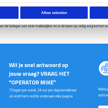
traangas en pepperspray niet verboden is binnen de Nederlandse wetgeving
al is en dat er niemand wordt beschadigd.
Allow selection
 gebruikt komt er een blauwe kleurstof uit. De blauwe kleurstof zal vr
to). De blauwe kleurstof trekt in de poriën waardoor het gezicht van de b
an de belager een stuk makkelijker en is de kans op veilig weg komen ee
Wil je snel antwoord op
jouw vraag? VRAAG HET
"OPERATOR MIKE"
Meld j
7 Dagen per week, 24 uur per dag bereikbaar.
echt i
Je vindt hem rechts onderaan elke pagina.