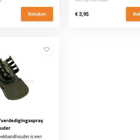
€ 3,95
Bekijken
Bek
fverdedigingsspray
uder
oekbandhouder is een