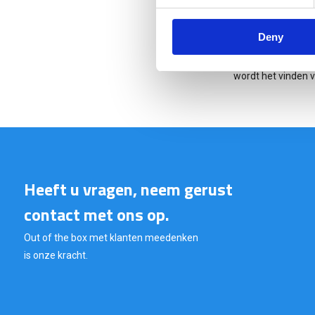
tegenstelling tot 
het volkomen lega
Deny
Als u de X-Marker©
schuimlaag (zie fo
wordt het vinden v
Heeft u vragen, neem gerust
contact met ons op.
Out of the box met klanten meedenken
is onze kracht.