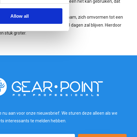
. Hierbij is het belangrijk dat iedereen het kan gebruiken, dat
Allow all
ijwel direct na aanraking met het lichaam, zich omvormen tot een
elager blauw zal kleuren en dit tot 3 dagen zal blijven. Hierdoor
n stuk groter.
e nu aan voor onze nieuwsbrief. We sturen deze alleen als we
ets interessants te melden hebben.