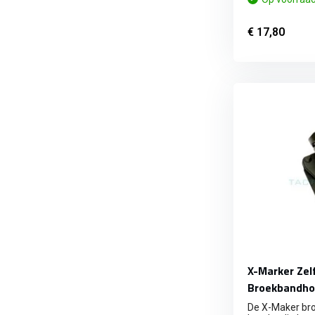
€ 17,80
X-Marker Zel
Broekbandho
De X-Maker br