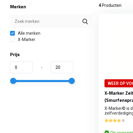
Merken
4
Producten
Alle merken
X-Marker
Prijs
-
WEER OP VO
X-Marker Zel
(Smurfenspr
X-Marker© is d
zelfverdediging
Op voorraa