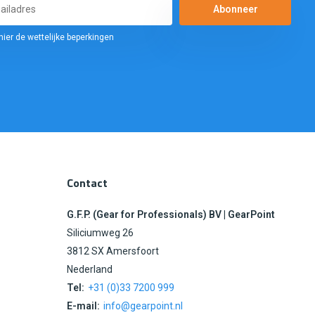
Abonneer
hier de wettelijke beperkingen
Contact
G.F.P. (Gear for Professionals) BV | GearPoint
Siliciumweg 26
3812 SX Amersfoort
Nederland
Tel:
+31 (0)33 7200 999
E-mail:
info@gearpoint.nl