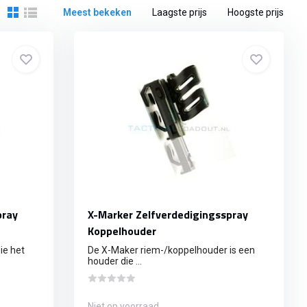
Meest bekeken
Laagste prijs
Hoogste prijs
pray
X-Marker Zelfverdedigingsspray
Koppelhouder
ie het
De X-Maker riem-/koppelhouder is een
houder die ...
Niet op voorraad