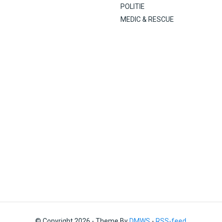
POLITIE
MEDIC & RESCUE
© Copyright 2026 - Theme By
DMWS
-
RSS-feed