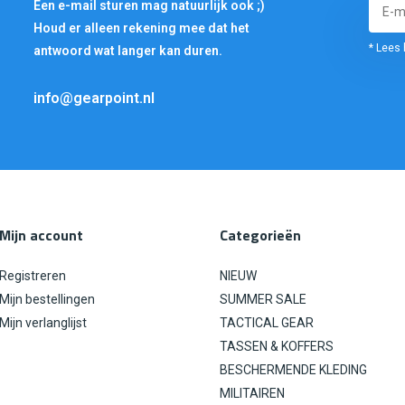
Een e-mail sturen mag natuurlijk ook ;)
Houd er alleen rekening mee dat het
* Lees 
antwoord wat langer kan duren.
info@gearpoint.nl
Mijn account
Categorieën
Registreren
NIEUW
Mijn bestellingen
SUMMER SALE
Mijn verlanglijst
TACTICAL GEAR
TASSEN & KOFFERS
BESCHERMENDE KLEDING
MILITAIREN