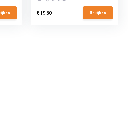
€ 19,50
ijken
Bekijken