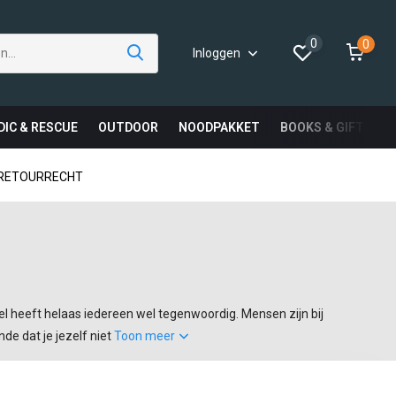
0
0
Inloggen
DIC & RESCUE
OUTDOOR
NOODPAKKET
BOOKS & GIFTS
 RETOURRECHT
el heeft helaas iedereen wel tegenwoordig. Mensen zijn bij
e dat je jezelf niet
Toon meer