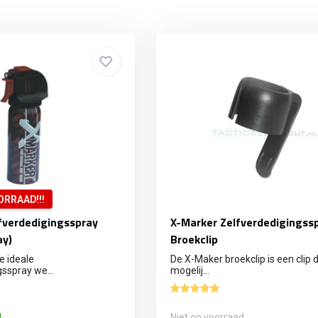
ORRAAD!!!
fverdedigingsspray
X-Marker Zelfverdedigingss
ay)
Broekclip
e ideale
De X-Maker broekclip is een clip d
sspray we...
mogelij...
d
Niet op voorraad