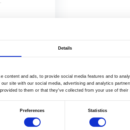
.
ad
Bekijken
Details
ER
DEALER - GEAR POINT
e content and ads, to provide social media features and to analy
 our site with our social media, advertising and analytics partn
, dat gevoel van onveiligheid?
 provided to them or that they’ve collected from your use of their
ich niet veilig voelt op straat, dat gevoel heeft helaas iedereen wel teg
een voorwerp om mee op zak te nemen om zich te kunnen verdedigen. Ni
e pepperspray wilt kopen, of traangas, dan is dit VERBODEN
Preferences
Statistics
k naar een LEGAAL zelfverdedigingsproduct, koop dan bijvoorbeeld de