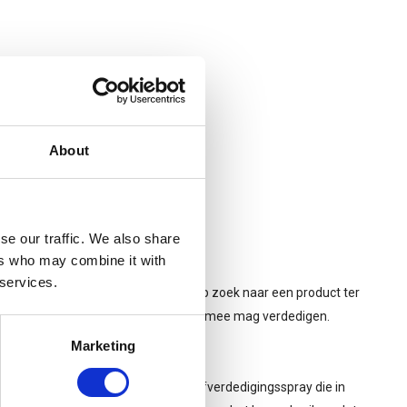
About
se our traffic. We also share
ers who may combine it with
 services.
enwoordig. Mensen zijn bij voorkeur op zoek naar een product ter
et wetende dat je jezelf niet overal mee mag verdedigen.
Marketing
 X-Marker©. De
X-marker©
is een zelfverdedigingsspray die in