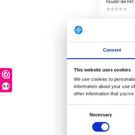
houder die het..
Niet op voorra
€ 19,50
Consent
This website uses cookies
X-MARK
We use cookies to personalis
9,6
information about your use of
Kent u dat gevoel
other information that you’ve
Het gevoel dat u z
zelfverdediging, 
Consent
Bijvoorbeeld als j
Necessary
Selection
Ben je dus op zoe