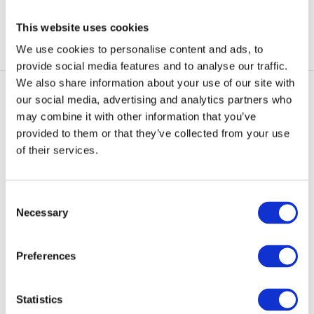
Bekijken
Bekijken
This website uses cookies
We use cookies to personalise content and ads, to
provide social media features and to analyse our traffic.
We also share information about your use of our site with
our social media, advertising and analytics partners who
may combine it with other information that you’ve
provided to them or that they’ve collected from your use
of their services.
Tasmanian Tiger TT Modular
30 Camera Pac
Consent
Modular backpack conceived as
Necessary
Selection
a camera and docum...
NIET OP VOORRAAD BIJ
Preferences
GEAR POINT
€ 299,-
Statistics
Bekijken