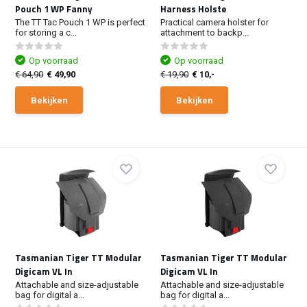
Pouch 1 WP Fanny
Harness Holste
The TT Tac Pouch 1 WP is perfect
Practical camera holster for
for storing a c...
attachment to backp...
Op voorraad
Op voorraad
€ 64,90
€ 49,90
€ 19,90
€ 10,-
Bekijken
Bekijken
Tasmanian Tiger TT Modular
Tasmanian Tiger TT Modular
Digicam VL In
Digicam VL In
Attachable and size-adjustable
Attachable and size-adjustable
bag for digital a...
bag for digital a...