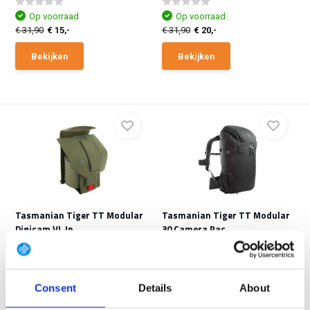
Op voorraad
Op voorraad
€ 31,90
€ 15,-
€ 31,90
€ 20,-
Bekijken
Bekijken
Tasmanian Tiger TT Modular
Tasmanian Tiger TT Modular
Digicam VL In
30 Camera Pac
Attachable and size-adjustable
Modular backpack conceived as
bag for digital a...
a camera and docum...
NIET OP VOORRAAD BIJ
Consent
Details
About
Op voorraad
GEAR POINT
€ 31,90
€ 15,-
€ 299,-