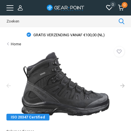
0
0
100,00 (NL)
GEAR POINT STORE OPENINGST
Home
ISO 20347 Certified