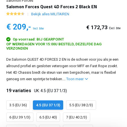
Salomon Forces
Salomon Forces Quest 4D Forces 2 Black EN
Bekijk alles MILITAIREN
€ 209,-
€ 172,73
Excl. btw
Incl. btw
Op voorraad: BIJ GEARPOINT
OP WERKDAGEN VOOR 15:00U BESTELD, DEZELFDE DAG
VERZONDEN
De Salomon QUEST 4D FORCES 2 EN is de schoen voor jou als je een
allround profiel en gesloten veterogen voor MFF en Fast Rope zoekt.
Het 4D Chassis biedt de steun van een bergschoen, maar is flexibel
genoeg om een sprintje te trekken....
Toon meer
19 variaties
UK: 4.5 (EU 37 1/3)
3.5 (EU 36)
4.5 (EU 37 1/3)
5.5 (EU 38 2/3)
6 (EU 39 1/3)
6.5 (EU 40)
7 (EU 40 2/3)