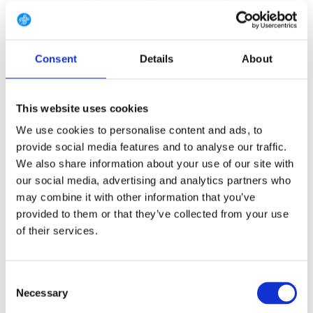
7.5 (EU 41 1/3)
8 (EU 42)
8.5 (EU 42 2/3)
9 (EU 43 1/3)
9.5 (EU 44)
10 (EU 44 2/3)
Consent
Details
About
10.5 (EU 45 1/3)
11 (EU 46)
11.5 (EU 46 2/3)
12 (EU 47 1/3)
12.5 (EU 48)
13.5 (EU 49 1/3)
This website uses cookies
14.5 (EU 50 2/3)
We use cookies to personalise content and ads, to
provide social media features and to analyse our traffic.
We also share information about your use of our site with
our social media, advertising and analytics partners who
GRATIS LEVERING VANAF € 100
may combine it with other information that you’ve
14 DAGEN RETOURTERMIJN
provided to them or that they’ve collected from your use
350m2 FYSIEKE WINKEL
of their services.
24/7 ONLINE WINKELEN
Consent
Necessary
Selection
Productomschrijving