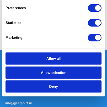
Preferences
Specificaties
Statistics
Reviews
Marketing
Delen
Allow all
Heeft u vragen, neem gerust
Allow selection
contact met ons op.
Out of the box met klanten meedenken
Deny
is onze kracht.
info@gearpoint.nl