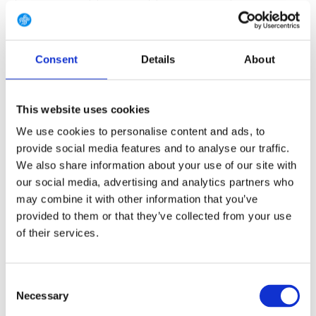
7.5 (EU 41 1/3)
8 (EU 42)
8.5 (EU 42 2/3)
9 (EU 43 1/3)
9.5 (EU 44)
10 (EU 44 2/3)
Consent
Details
About
10.5 (EU 45 1/3)
11 (EU 46)
11.5 (EU 46 2/3)
12 (EU 47 1/3)
12.5 (EU 48)
13.5 (EU 49 1/3)
This website uses cookies
14.5 (EU 50 2/3)
We use cookies to personalise content and ads, to
provide social media features and to analyse our traffic.
We also share information about your use of our site with
our social media, advertising and analytics partners who
GRATIS LEVERING VANAF € 100
may combine it with other information that you’ve
14 DAGEN RETOURTERMIJN
provided to them or that they’ve collected from your use
350m2 FYSIEKE WINKEL
of their services.
24/7 ONLINE WINKELEN
Consent
Necessary
Selection
Productomschrijving