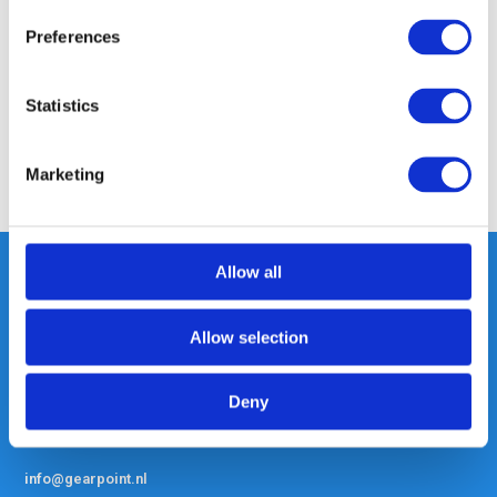
Preferences
Specificaties
Statistics
Reviews
Marketing
Delen
Allow all
Heeft u vragen, neem gerust
Allow selection
contact met ons op.
Out of the box met klanten meedenken
Deny
is onze kracht.
info@gearpoint.nl