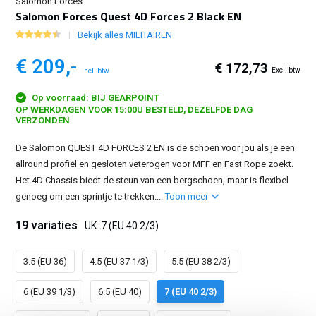
Salomon Forces
Salomon Forces Quest 4D Forces 2 Black EN
Bekijk alles MILITAIREN
€ 209,-
€ 172,73
Excl. btw
Incl. btw
Op voorraad: BIJ GEARPOINT
OP WERKDAGEN VOOR 15:00U BESTELD, DEZELFDE DAG
VERZONDEN
De Salomon QUEST 4D FORCES 2 EN is de schoen voor jou als je een
allround profiel en gesloten veterogen voor MFF en Fast Rope zoekt.
Het 4D Chassis biedt de steun van een bergschoen, maar is flexibel
genoeg om een sprintje te trekken....
Toon meer
19 variaties
UK: 7 (EU 40 2/3)
3.5 (EU 36)
4.5 (EU 37 1/3)
5.5 (EU 38 2/3)
6 (EU 39 1/3)
6.5 (EU 40)
7 (EU 40 2/3)