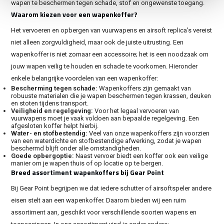
wapen te beschermen tegen schade, stof en ongewenste toegang.
Waarom kiezen voor een wapenkoffer?
Het vervoeren en opbergen van vuurwapens en airsoft replica’s vereist
niet alleen zorgvuldigheid, maar ook de juiste uitrusting. Een
wapenkoffer is niet zomaar een accessoire; het is een noodzaak om
jouw wapen veilig te houden en schade te voorkomen. Hieronder
enkele belangrijke voordelen van een wapenkoffer:
Bescherming tegen schade:
Wapenkoffers zijn gemaakt van
robuuste materialen die je wapen beschermen tegen krassen, deuken
en stoten tijdens transport.
Veiligheid en regelgeving:
Voor het legaal vervoeren van
vuurwapens moet je vaak voldoen aan bepaalde regelgeving. Een
afgesloten koffer helpt hierbij.
Water- en stofbestendig:
Veel van onze wapenkoffers zijn voorzien
van een waterdichte en stofbestendige afwerking, zodat je wapen
beschermd blijft onder alle omstandigheden.
Goede opbergoptie:
Naast vervoer biedt een koffer ook een veilige
manier om je wapen thuis of op locatie op te bergen.
Breed assortiment wapenkoffers bij Gear Point
Bij Gear Point begrijpen we dat iedere schutter of airsoftspeler andere
eisen stelt aan een wapenkoffer. Daarom bieden wij een ruim
assortiment aan, geschikt voor verschillende soorten wapens en