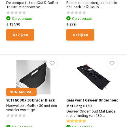
De compacte LoadOut® GoBox
Binnen onze opbergcollectie is
15-uitrustingsbox be...
de LoadOut® GoBo...
Op voorraad
Op voorraad
€ 134,90
€ 279,-
Bekijken
Bekijken
NEW ARRIVAL
YETI GOBOX 30 Divider Black
GearPoint Geweer Onderhoud
Mat Large 130...
Hoewel elke GoBox 30 met één
verdeler wordt ge...
Geweer Onderhoud Mat Large
met afmeting van 130 ...