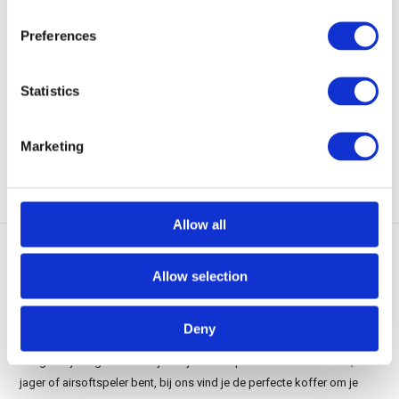
GearPoint Wapentas /
GearPoint Geweer Onderhoud
Preferences
Schietmat 70 x 123
Mat Small 60 ...
Wapentas / Schietmat 70 x 123
Geweer Onderhoud Mat Small
cm Black. Opvouwba...
met afmeting van 60 x...
Statistics
Op voorraad
Op voorraad
€ 72,95
€ 12,95
Marketing
Bekijken
Bekijken
Allow all
Wapenkoffers bij GearPoint
Allow selection
Een kwalitatieve wapenkoffer is belangrijk voor het veilig opbergen en
vervoeren van vuurwapens, luchtbuksen en airsoft replica’s. Bij
Deny
GearPoint
bieden we een breed assortiment duurzame koffers die
veilig en fijn te gebruiken zijn. Of je nu een professionele schutter,
jager of airsoftspeler bent, bij ons vind je de perfecte koffer om je