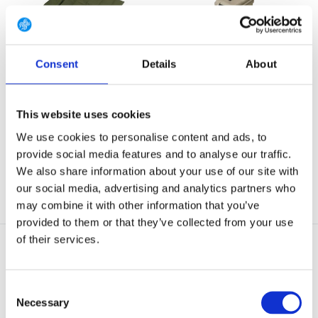
Consent
Details
About
GearPoint Geweer Onderhoud
YETI Loadout® GOBOX 15 Gear
Mat Small 60 ...
Case Tan
Geweer Onderhoud Mat Small
De compacte LoadOut® GoBox
met afmeting van 60 x...
15-uitrustingsbox be...
This website uses cookies
Op voorraad
Op voorraad
We use cookies to personalise content and ads, to
€ 12,95
€ 134,90
provide social media features and to analyse our traffic.
We also share information about your use of our site with
Bekijken
Bekijken
our social media, advertising and analytics partners who
may combine it with other information that you’ve
provided to them or that they’ve collected from your use
of their services.
Consent
Necessary
Selection