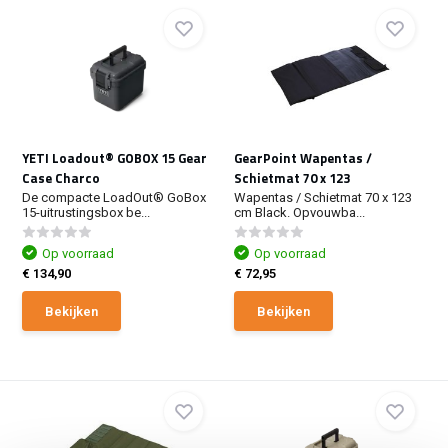
YETI Loadout® GOBOX 15 Gear
GearPoint Wapentas /
Case Charco
Schietmat 70 x 123
De compacte LoadOut® GoBox
Wapentas / Schietmat 70 x 123
15-uitrustingsbox be...
cm Black. Opvouwba...
Op voorraad
Op voorraad
€ 134,90
€ 72,95
Bekijken
Bekijken