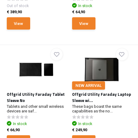
Out of stock
In stock
€ 389,90
€ 64,90
View
View
NEW ARRIVAL
Offgrid Utility Faraday Tablet
Offgrid Utility Faraday Laptop
Sleeve No
Sleeve wi...
Tablets and other small wireless
These bags boast the same
devices are saf...
capabilities as the no...
In stock
In stock
€ 66,90
€ 249,90