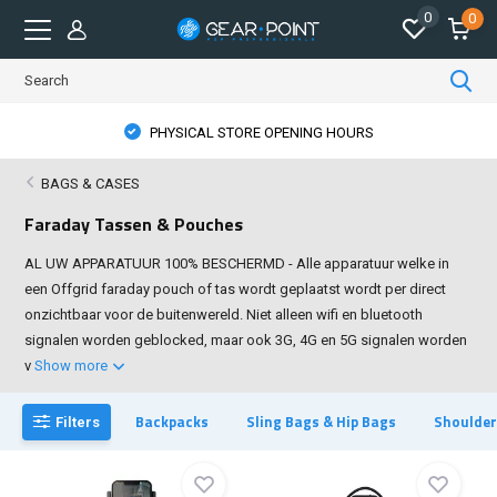
0
0
PHYSICAL STORE OPENING HOURS
BAGS & CASES
Faraday Tassen & Pouches
AL UW APPARATUUR 100% BESCHERMD - Alle apparatuur welke in
een Offgrid faraday pouch of tas wordt geplaatst wordt per direct
onzichtbaar voor de buitenwereld. Niet alleen wifi en bluetooth
signalen worden geblocked, maar ook 3G, 4G en 5G signalen worden
v
Show more
Backpacks
Sling Bags & Hip Bags
Shoulder
Filters