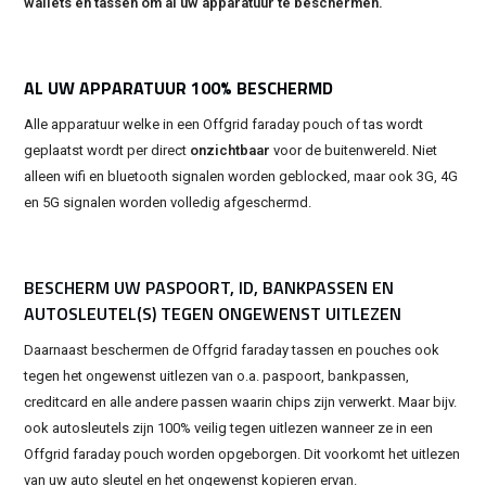
wallets en tassen om al uw apparatuur te beschermen.
AL UW APPARATUUR 100% BESCHERMD
Alle apparatuur welke in een Offgrid faraday pouch of tas wordt
geplaatst wordt per direct
onzichtbaar
voor de buitenwereld. Niet
alleen wifi en bluetooth signalen worden geblocked, maar ook 3G, 4G
en 5G signalen worden volledig afgeschermd.
BESCHERM UW PASPOORT, ID, BANKPASSEN EN
AUTOSLEUTEL(S) TEGEN ONGEWENST UITLEZEN
Daarnaast beschermen de Offgrid faraday tassen en pouches ook
tegen het ongewenst uitlezen van o.a. paspoort, bankpassen,
creditcard en alle andere passen waarin chips zijn verwerkt. Maar bijv.
ook autosleutels zijn 100% veilig tegen uitlezen wanneer ze in een
Offgrid faraday pouch worden opgeborgen. Dit voorkomt het uitlezen
van uw auto sleutel en het ongewenst kopieren ervan.