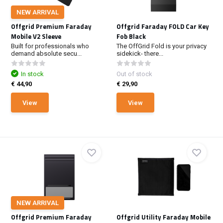
NEW ARRIVAL
Offgrid Premium Faraday
Offgrid Faraday FOLD Car Key
Mobile V2 Sleeve
Fob Black
Built for professionals who
The OffGrid Fold is your privacy
demand absolute secu...
sidekick- there...
In stock
Out of stock
€ 44,90
€ 29,90
View
View
NEW ARRIVAL
Offgrid Premium Faraday
Offgrid Utility Faraday Mobile