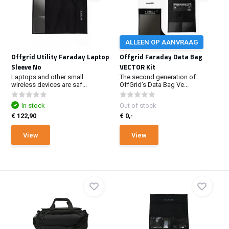
ALLEEN OP AANVRAAG
Offgrid Utility Faraday Laptop
Offgrid Faraday Data Bag
Sleeve No
VECTOR Kit
Laptops and other small
The second generation of
wireless devices are saf...
OffGrid’s Data Bag Ve...
In stock
Out of stock
€ 122,90
€ 0,-
View
View