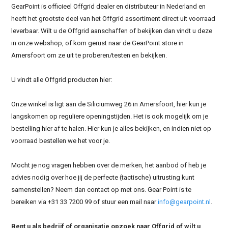
GearPoint is officieel Offgrid dealer en distributeur in Nederland en
heeft het grootste deel van het Offgrid assortiment direct uit voorraad
leverbaar. Wilt u de Offgrid aanschaffen of bekijken dan vindt u deze
in onze webshop, of kom gerust naar de GearPoint store in
Amersfoort om ze uit te proberen/testen en bekijken.
U vindt alle Offgrid producten hier:
Onze winkel is ligt aan de Siliciumweg 26 in Amersfoort, hier kun je
langskomen op reguliere openingstijden. Het is ook mogelijk om je
bestelling hier af te halen. Hier kun je alles bekijken, en indien niet op
voorraad bestellen we het voor je.
Mocht je nog vragen hebben over de merken, het aanbod of heb je
advies nodig over hoe jij de perfecte (tactische) uitrusting kunt
samenstellen? Neem dan contact op met ons. Gear Point is te
bereiken via +31 33 7200 99 of stuur een mail naar
info@gearpoint.nl
.
Bent u als bedrijf of organisatie opzoek naar Offgrid of wilt u