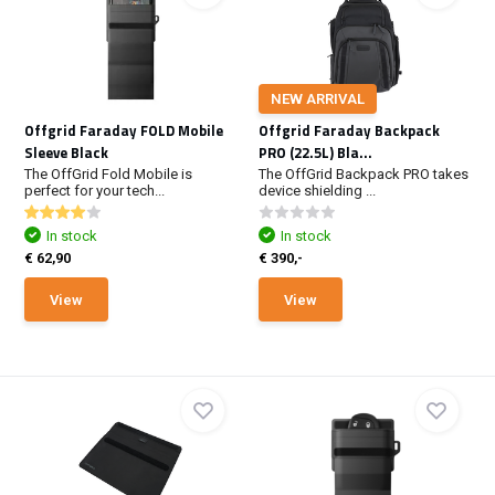
NEW ARRIVAL
Offgrid Faraday FOLD Mobile
Offgrid Faraday Backpack
Sleeve Black
PRO (22.5L) Bla...
The OffGrid Fold Mobile is
The OffGrid Backpack PRO takes
perfect for your tech...
device shielding ...
In stock
In stock
€ 62,90
€ 390,-
View
View