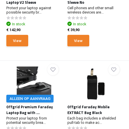
Laptop V2 Sleeve
Sleeve No
Protect your laptop against
Cell phones and other small
possible security br...
wireless devices are...
In stock
In stock
€ 142,90
€ 39,90
View
View
ALLEEN OP AANVRAAG
Offgrid Premium Faraday
Offgrid Faraday Mobile
Laptop Bag with ...
EXTRACT Bag Black
Protect your laptop from
Each bag includes a shielded
potential security brea...
pull-tab to make ac...