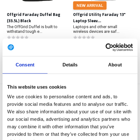
NEW ARRIVAL
Offgrid Faraday Duffel Bag
Offgrid Utility Faraday 13"
(33.5L) Black
Laptop Sleev...
The OffGrid Duffel is built to
Laptops and other small
withstand tough e...
wireless devices are saf...
In stock
In stock
€ 375,-
€ 104,90
View
View
Consent
Details
About
This website uses cookies
We use cookies to personalise content and ads, to
provide social media features and to analyse our traffic.
We also share information about your use of our site with
our social media, advertising and analytics partners who
NEW ARRIVAL
ALLEEN OP AANVRAAG
may combine it with other information that you’ve
Offgrid Utility Faraday Mobile
Offgrid Utility Faraday Laptop
provided to them or that they’ve collected from your use