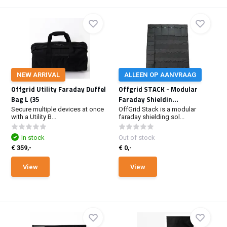
NEW ARRIVAL
ALLEEN OP AANVRAAG
Offgrid Utility Faraday Duffel
Offgrid STACK - Modular
Bag L (35
Faraday Shieldin...
Secure multiple devices at once
OffGrid Stack is a modular
with a Utility B...
faraday shielding sol...
In stock
Out of stock
€ 359,-
€ 0,-
View
View