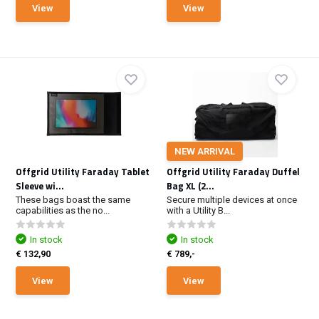
View
View
NEW ARRIVAL
Offgrid Utility Faraday Tablet
Offgrid Utility Faraday Duffel
Sleeve wi...
Bag XL (2...
These bags boast the same
Secure multiple devices at once
capabilities as the no...
with a Utility B...
In stock
In stock
€ 132,90
€ 789,-
View
View