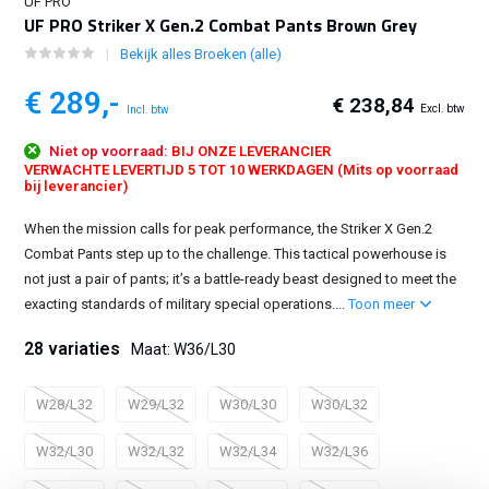
UF PRO
UF PRO Striker X Gen.2 Combat Pants Brown Grey
Bekijk alles Broeken (alle)
€ 289,-
€ 238,84
Excl. btw
Incl. btw
Niet op voorraad:
BIJ ONZE LEVERANCIER
VERWACHTE LEVERTIJD 5 TOT 10 WERKDAGEN (Mits op voorraad
bij leverancier)
When the mission calls for peak performance, the Striker X Gen.2
Combat Pants step up to the challenge. This tactical powerhouse is
not just a pair of pants; it’s a battle-ready beast designed to meet the
exacting standards of military special operations....
Toon meer
28 variaties
Maat: W36/L30
W28/L32
W29/L32
W30/L30
W30/L32
W32/L30
W32/L32
W32/L34
W32/L36