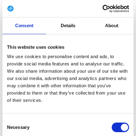
W33/L30
W33/L32
W33/L34
W33/L36
W34/L30
W34/L32
W34/L34
W34/L36
Consent
Details
About
W36/L30
W36/L32
W36/L34
W36/L36
W38/L30
W38/L32
W38/L34
W38/L36
This website uses cookies
W40/L30
W40/L32
W40/L34
W40/L36
We use cookies to personalise content and ads, to
provide social media features and to analyse our traffic.
We also share information about your use of our site with
our social media, advertising and analytics partners who
GRATIS LEVERING VANAF € 100
may combine it with other information that you’ve
14 DAGEN RETOURTERMIJN
provided to them or that they’ve collected from your use
350m2 FYSIEKE WINKEL
of their services.
24/7 ONLINE WINKELEN
Consent
Necessary
Selection
Productomschrijving