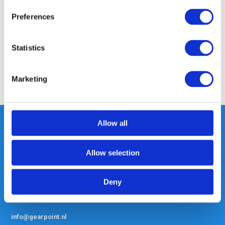
Preferences
Specificaties
Statistics
Reviews
Marketing
Delen
Allow all
Heeft u vragen, neem gerust
Allow selection
contact met ons op.
Out of the box met klanten meedenken
Deny
is onze kracht.
info@gearpoint.nl