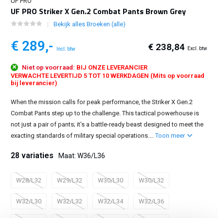
UF PRO
UF PRO Striker X Gen.2 Combat Pants Brown Grey
Bekijk alles Broeken (alle)
€ 289,-
€ 238,84
Excl. btw
Incl. btw
Niet op voorraad:
BIJ ONZE LEVERANCIER
VERWACHTE LEVERTIJD 5 TOT 10 WERKDAGEN (Mits op voorraad
bij leverancier)
When the mission calls for peak performance, the Striker X Gen.2
Combat Pants step up to the challenge. This tactical powerhouse is
not just a pair of pants; it’s a battle-ready beast designed to meet the
exacting standards of military special operations....
Toon meer
28 variaties
Maat: W36/L36
W28/L32
W29/L32
W30/L30
W30/L32
W32/L30
W32/L32
W32/L34
W32/L36